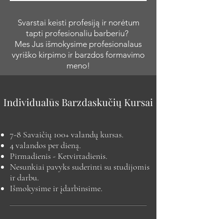
Svarstai keisti profesiją ir norėtum
tapti profesionaliu barberiu?
Mes Jus išmokysime profesionalaus
vyriško kirpimo ir barzdos formavimo
meno!
Individualūs Barzdaskučių Kursai
7-8 Savaičių 100+ valandų kursas.
4 valandos per dieną.
Pirmadienis - Ketvirtadienis.
Nesunkiai pavyks suderinti su studijomis
ir darbu.
Išmokysime ir įdarbinsime.