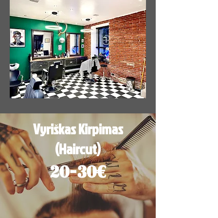
Vyriškas Kirpimas
(Haircut)
20-30€