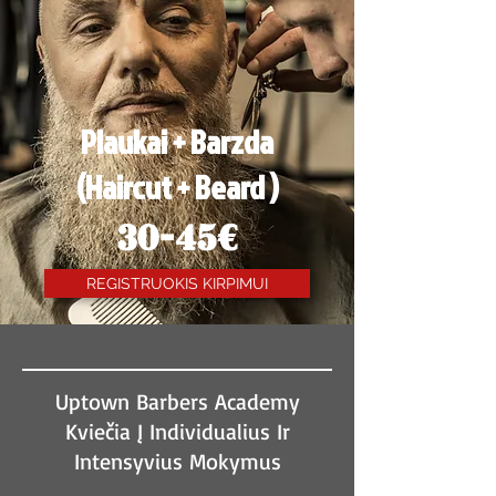
Plaukai + Barzda
(Haircut + Beard )
30-45€
REGISTRUOKIS KIRPIMUI
Uptown Barbers Academy
Kviečia Į Individualius Ir
Intensyvius Mokymus